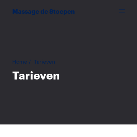
Massage de Stoepen
Home
/
Tarieven
Tarieven